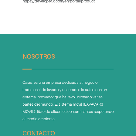
https://developer.x.com/en/portal/product
NOSOTROS
Oasis, es una empresa dedicada al negocio
tradicional de lavado y encerado de autos con un
sistema innovador que ha revolucionado varias
partes del mundo. El sistema móvil (LAVACARS
MÓVIL), libre de efluentes contaminantes respetando
el medio ambiente.
CONTACTO